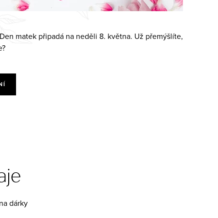
en matek připadá na neděli 8. května. Už přemýšlíte,
e?
NÍ
aje
na dárky