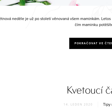
tnová neděle je už po století věnovaná všem maminkám. Letos D
čím maminku potěšít
POKRAČOVAT VE ČTE
Kvetoucí č
Tipy 
14. LEDEN 2020