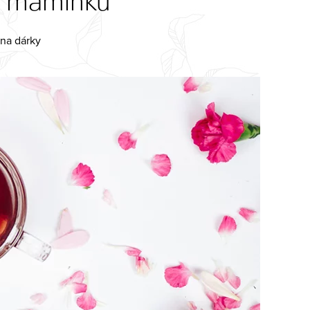
o maminku
 na dárky