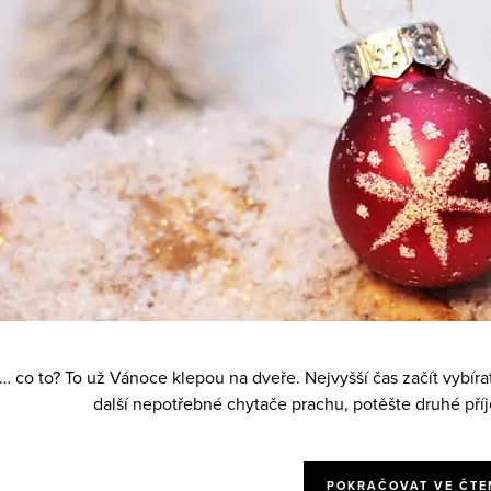
… co to? To už Vánoce klepou na dveře. Nejvyšší čas začít vybír
další nepotřebné chytače prachu, potěšte druhé pří
POKRAČOVAT VE ČTE