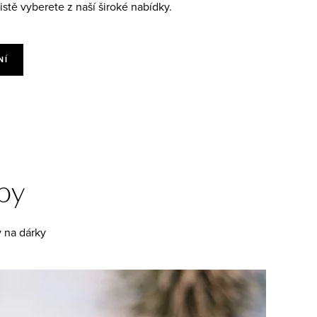
stě vyberete z naší široké nabídky.
NÍ
ipy
y na dárky