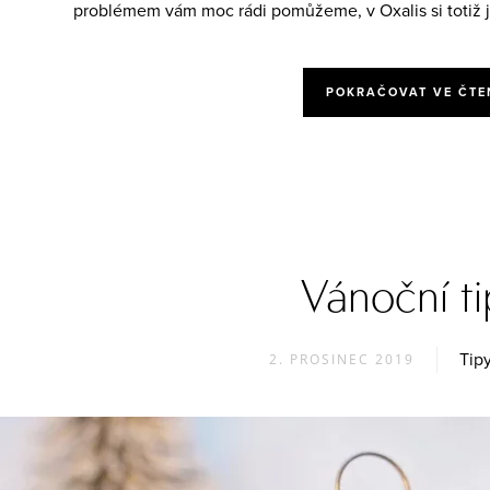
problémem vám moc rádi pomůžeme, v Oxalis si totiž ji
POKRAČOVAT VE ČTE
Vánoční t
Tip
2. PROSINEC 2019