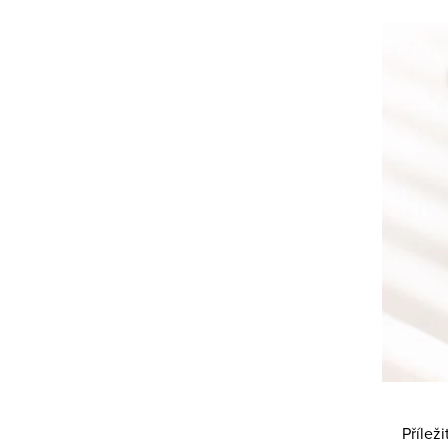
Přílež